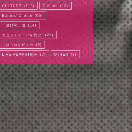
CULTURE
(
112
)
Column
(
18
)
Editors' Choice
(
65
)
「逃げ恥」論
(
14
)
カセットテープを聴け!
(
22
)
コロコロレビュー
(
6
)
LIVE REPORT動画
(
7
)
OTHER
(
8
)