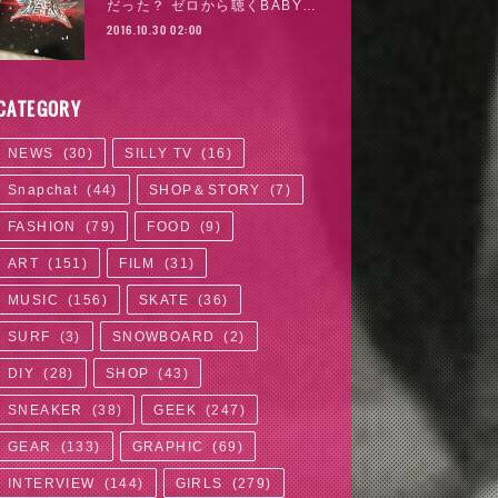
だった？ ゼロから聴くBABY…
2016.10.30 02:00
CATEGORY
NEWS
(
30
)
SILLY TV
(
16
)
Snapchat
(
44
)
SHOP＆STORY
(
7
)
FASHION
(
79
)
FOOD
(
9
)
ART
(
151
)
FILM
(
31
)
MUSIC
(
156
)
SKATE
(
36
)
SURF
(
3
)
SNOWBOARD
(
2
)
DIY
(
28
)
SHOP
(
43
)
SNEAKER
(
38
)
GEEK
(
247
)
GEAR
(
133
)
GRAPHIC
(
69
)
INTERVIEW
(
144
)
GIRLS
(
279
)