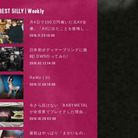
BEST 5ILLY | Weekly
月4日で100万円稼いだ元AV女
優。「AVに出たことを後悔し…
2016.11.29 10:00
日本初ボディマーブリングに挑
戦! DWS行ってみた!
2016.03.12 14:30
RaMu | 01
2016.12.08 10:00
今さら訊けない「BABYMETAL
が全世界でブレイクした理由…
2016.10.28 02:00
最初はやっぱり「まがいもの」