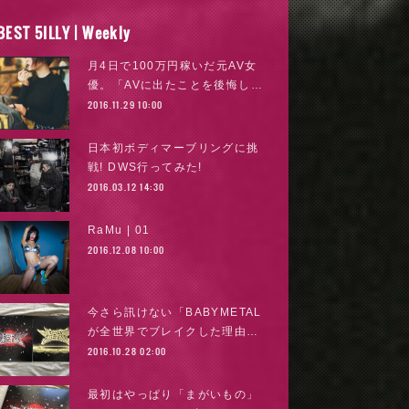
BEST 5ILLY | Weekly
月4日で100万円稼いだ元AV女
優。「AVに出たことを後悔し…
2016.11.29 10:00
日本初ボディマーブリングに挑
戦! DWS行ってみた!
2016.03.12 14:30
RaMu | 01
2016.12.08 10:00
今さら訊けない「BABYMETAL
が全世界でブレイクした理由…
2016.10.28 02:00
最初はやっぱり「まがいもの」