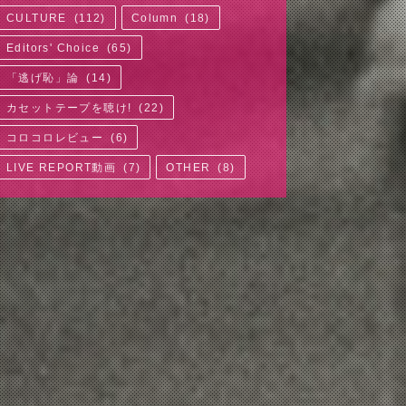
CULTURE
(
112
)
Column
(
18
)
Editors' Choice
(
65
)
「逃げ恥」論
(
14
)
カセットテープを聴け!
(
22
)
コロコロレビュー
(
6
)
LIVE REPORT動画
(
7
)
OTHER
(
8
)