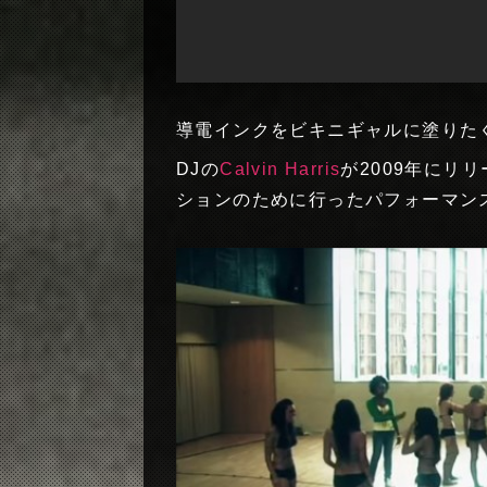
導電インクをビキニギャルに塗りた
DJの
Calvin Harris
が2009年にリ
ションのために行ったパフォーマン