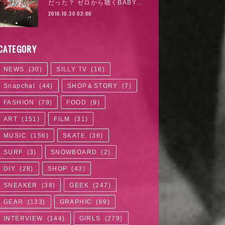
だった？ ゼロから聴くBABY…
2016.10.30 02:00
CATEGORY
NEWS
(
30
)
SILLY TV
(
16
)
Snapchat
(
44
)
SHOP＆STORY
(
7
)
FASHION
(
79
)
FOOD
(
9
)
ART
(
151
)
FILM
(
31
)
MUSIC
(
156
)
SKATE
(
36
)
SURF
(
3
)
SNOWBOARD
(
2
)
DIY
(
28
)
SHOP
(
43
)
SNEAKER
(
38
)
GEEK
(
247
)
GEAR
(
133
)
GRAPHIC
(
69
)
INTERVIEW
(
144
)
GIRLS
(
279
)