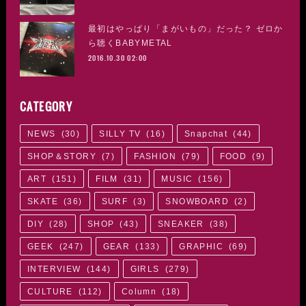
最初はやっぱり「まがいもの」だった？ ゼロか
ら聴くBABYMETAL
2016.10.30 02:00
CATEGORY
NEWS
(
30
)
SILLY TV
(
16
)
Snapchat
(
44
)
SHOP＆STORY
(
7
)
FASHION
(
79
)
FOOD
(
9
)
ART
(
151
)
FILM
(
31
)
MUSIC
(
156
)
SKATE
(
36
)
SURF
(
3
)
SNOWBOARD
(
2
)
DIY
(
28
)
SHOP
(
43
)
SNEAKER
(
38
)
GEEK
(
247
)
GEAR
(
133
)
GRAPHIC
(
69
)
INTERVIEW
(
144
)
GIRLS
(
279
)
CULTURE
(
112
)
Column
(
18
)