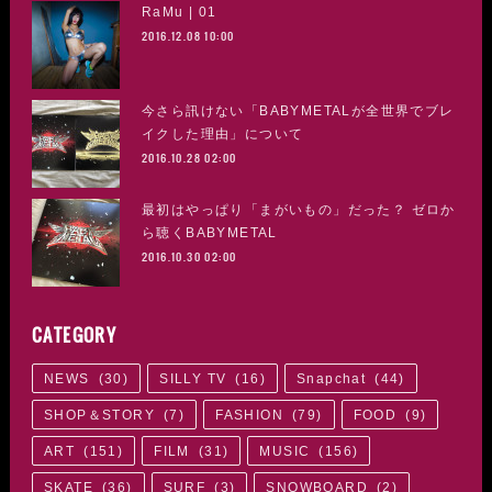
RaMu | 01
2016.12.08 10:00
今さら訊けない「BABYMETALが全世界でブレ
イクした理由」について
2016.10.28 02:00
最初はやっぱり「まがいもの」だった？ ゼロか
ら聴くBABYMETAL
2016.10.30 02:00
CATEGORY
NEWS
(
30
)
SILLY TV
(
16
)
Snapchat
(
44
)
SHOP＆STORY
(
7
)
FASHION
(
79
)
FOOD
(
9
)
ART
(
151
)
FILM
(
31
)
MUSIC
(
156
)
SKATE
(
36
)
SURF
(
3
)
SNOWBOARD
(
2
)