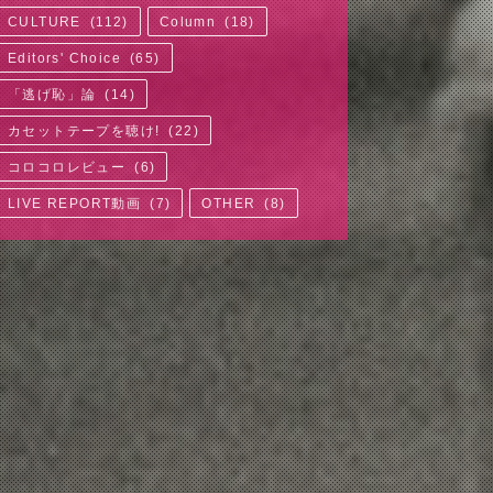
CULTURE
(
112
)
Column
(
18
)
Editors' Choice
(
65
)
「逃げ恥」論
(
14
)
カセットテープを聴け!
(
22
)
コロコロレビュー
(
6
)
LIVE REPORT動画
(
7
)
OTHER
(
8
)