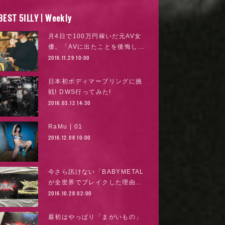
BEST 5ILLY | Weekly
月4日で100万円稼いだ元AV女
優。「AVに出たことを後悔し…
2016.11.29 10:00
日本初ボディマーブリングに挑
戦! DWS行ってみた!
2016.03.12 14:30
RaMu | 01
2016.12.08 10:00
今さら訊けない「BABYMETAL
が全世界でブレイクした理由…
2016.10.28 02:00
最初はやっぱり「まがいもの」