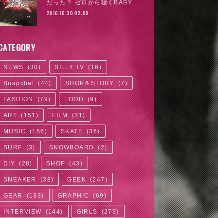
だった？ ゼロから聴くBABY…
2016.10.30 02:00
CATEGORY
NEWS
(
30
)
SILLY TV
(
16
)
Snapchat
(
44
)
SHOP＆STORY
(
7
)
FASHION
(
79
)
FOOD
(
9
)
ART
(
151
)
FILM
(
31
)
MUSIC
(
156
)
SKATE
(
36
)
SURF
(
3
)
SNOWBOARD
(
2
)
DIY
(
28
)
SHOP
(
43
)
SNEAKER
(
38
)
GEEK
(
247
)
GEAR
(
133
)
GRAPHIC
(
69
)
INTERVIEW
(
144
)
GIRLS
(
279
)