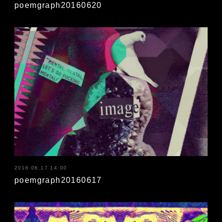
poemgraph20160620
2016.06.17 14:00
poemgraph20160617