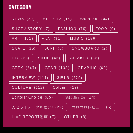
CATEGORY
NEWS
(
30
)
SILLY TV
(
16
)
Snapchat
(
44
)
SHOP＆STORY
(
7
)
FASHION
(
79
)
FOOD
(
9
)
ART
(
151
)
FILM
(
31
)
MUSIC
(
156
)
SKATE
(
36
)
SURF
(
3
)
SNOWBOARD
(
2
)
DIY
(
28
)
SHOP
(
43
)
SNEAKER
(
38
)
GEEK
(
247
)
GEAR
(
133
)
GRAPHIC
(
69
)
INTERVIEW
(
144
)
GIRLS
(
279
)
CULTURE
(
112
)
Column
(
18
)
Editors' Choice
(
65
)
「逃げ恥」論
(
14
)
カセットテープを聴け!
(
22
)
コロコロレビュー
(
6
)
LIVE REPORT動画
(
7
)
OTHER
(
8
)