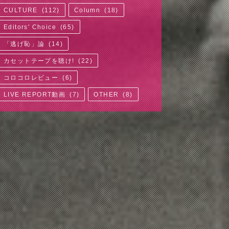
CULTURE
(
112
)
Column
(
18
)
Editors' Choice
(
65
)
「逃げ恥」論
(
14
)
カセットテープを聴け!
(
22
)
コロコロレビュー
(
6
)
LIVE REPORT動画
(
7
)
OTHER
(
8
)