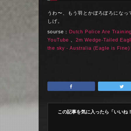
うわ〜、もう羽とかぼろぼろになっ
しげ。
sourse：
Dutch Police Are Trainin
YouTube
、
2m Wedge-Tailed Eagle
the sky - Australia (Eagle is Fine