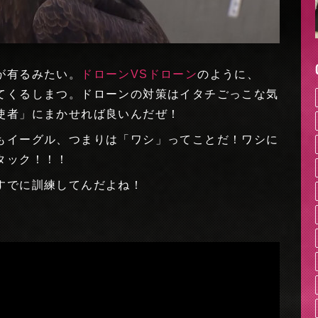
が有るみたい。
ドローンVSドローン
のように、
てくるしまつ。ドローンの対策はイタチごっこな気
使者」にまかせれば良いんだぜ！
もイーグル、つまりは「ワシ」ってことだ！ワシに
タック！！！
すでに訓練してんだよね！