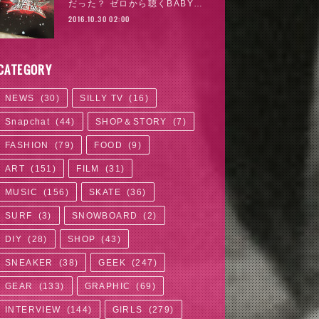
だった？ ゼロから聴くBABY…
2016.10.30 02:00
CATEGORY
NEWS
(
30
)
SILLY TV
(
16
)
Snapchat
(
44
)
SHOP＆STORY
(
7
)
FASHION
(
79
)
FOOD
(
9
)
ART
(
151
)
FILM
(
31
)
MUSIC
(
156
)
SKATE
(
36
)
SURF
(
3
)
SNOWBOARD
(
2
)
DIY
(
28
)
SHOP
(
43
)
SNEAKER
(
38
)
GEEK
(
247
)
GEAR
(
133
)
GRAPHIC
(
69
)
INTERVIEW
(
144
)
GIRLS
(
279
)