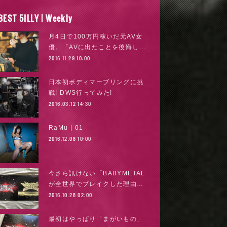
BEST 5ILLY | Weekly
月4日で100万円稼いだ元AV女
優。「AVに出たことを後悔し…
2016.11.29 10:00
日本初ボディマーブリングに挑
戦! DWS行ってみた!
2016.03.12 14:30
RaMu | 01
2016.12.08 10:00
今さら訊けない「BABYMETAL
が全世界でブレイクした理由…
2016.10.28 02:00
最初はやっぱり「まがいもの」