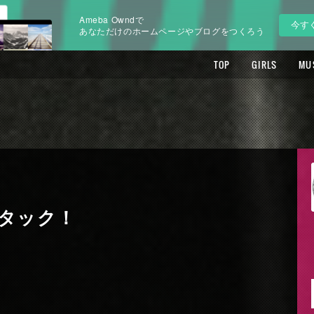
Ameba Owndで
今す
あなただけのホームページやブログをつくろう
TOP
GIRLS
MU
タック！