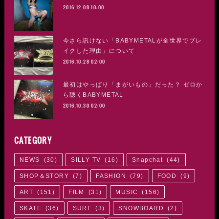
2016.12.08 10:00
今さら訊けない「BABYMETALが全世界でブレ
イクした理由」について
2016.10.28 02:00
最初はやっぱり「まがいもの」だった？ ゼロか
ら聴くBABYMETAL
2016.10.30 02:00
CATEGORY
NEWS
(
30
)
SILLY TV
(
16
)
Snapchat
(
44
)
SHOP＆STORY
(
7
)
FASHION
(
79
)
FOOD
(
9
)
ART
(
151
)
FILM
(
31
)
MUSIC
(
156
)
SKATE
(
36
)
SURF
(
3
)
SNOWBOARD
(
2
)