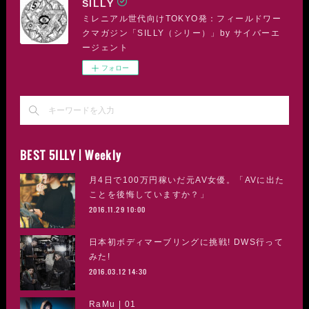
SILLY
ミレニアル世代向けTOKYO発：フィールドワー
クマガジン「SILLY（シリー）」by サイバーエ
ージェント
フォロー
BEST 5ILLY | Weekly
月4日で100万円稼いだ元AV女優。「AVに出た
ことを後悔していますか？」
2016.11.29 10:00
日本初ボディマーブリングに挑戦! DWS行って
みた!
2016.03.12 14:30
RaMu | 01