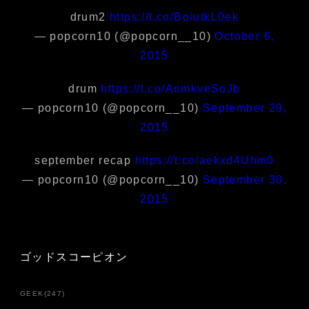
drum2
https://t.co/BoiutkL0ek
— popcorn10 (@popcorn__10)
October 6,
2015
drum
https://t.co/AomkveSoJb
— popcorn10 (@popcorn__10)
September 29,
2015
september recap
https://t.co/aekxd4Uhm0
— popcorn10 (@popcorn__10)
September 30,
2015
ゴッドスコーピオン
GEEK
(
247
)