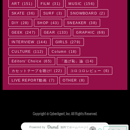
ART
(
151
)
FILM
(
31
)
MUSIC
(
156
)
SKATE
(
36
)
SURF
(
3
)
SNOWBOARD
(
2
)
DIY
(
28
)
SHOP
(
43
)
SNEAKER
(
38
)
GEEK
(
247
)
GEAR
(
133
)
GRAPHIC
(
69
)
INTERVIEW
(
144
)
GIRLS
(
279
)
CULTURE
(
112
)
Column
(
18
)
Editors' Choice
(
65
)
「逃げ恥」論
(
14
)
カセットテープを聴け!
(
22
)
コロコロレビュー
(
6
)
LIVE REPORT動画
(
7
)
OTHER
(
8
)
Copyright © CyberAgent, Inc. All Rights Reserved.
Powered by
無料でホームページをつくろう
AmebaOwnd