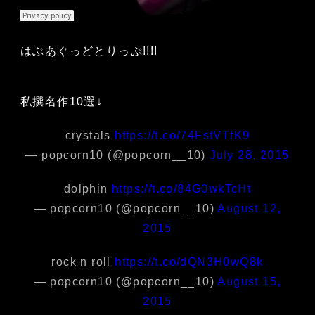
はぶあぐっどとりっぷ!!!!
私撰名作10選↓
crystals
https://t.co/74FstVTfK9
— popcorn10 (@popcorn__10)
July 28, 2015
dolphin
https://t.co/84G0wkTcHt
— popcorn10 (@popcorn__10)
August 12,
2015
rock n roll
https://t.co/dQN3H0wQ8k
— popcorn10 (@popcorn__10)
August 15,
2015