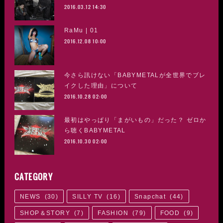
2016.03.12 14:30
RaMu | 01
2016.12.08 10:00
今さら訊けない「BABYMETALが全世界でブレ
イクした理由」について
2016.10.28 02:00
最初はやっぱり「まがいもの」だった？ ゼロか
ら聴くBABYMETAL
2016.10.30 02:00
CATEGORY
NEWS
(
30
)
SILLY TV
(
16
)
Snapchat
(
44
)
SHOP＆STORY
(
7
)
FASHION
(
79
)
FOOD
(
9
)