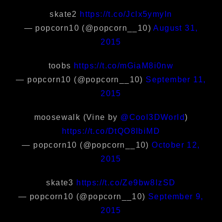
skate2
https://t.co/Jclx5ymyIn
— popcorn10 (@popcorn__10)
August 31,
2015
toobs
https://t.co/mGiaM8i0nw
— popcorn10 (@popcorn__10)
September 11,
2015
moosewalk (Vine by
@Cool3DWorld
)
https://t.co/DtQO8IbiMD
— popcorn10 (@popcorn__10)
October 12,
2015
skate3
https://t.co/Ze9bw8lzSD
— popcorn10 (@popcorn__10)
September 9,
2015