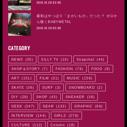
2016.10.28 02:00
最初はやっぱり「まがいもの」だった？ ゼロか
ら聴くBABYMETAL
2016.10.30 02:00
CATEGORY
NEWS
(
30
)
SILLY TV
(
16
)
Snapchat
(
44
)
SHOP＆STORY
(
7
)
FASHION
(
79
)
FOOD
(
9
)
ART
(
151
)
FILM
(
31
)
MUSIC
(
156
)
SKATE
(
36
)
SURF
(
3
)
SNOWBOARD
(
2
)
DIY
(
28
)
SHOP
(
43
)
SNEAKER
(
38
)
GEEK
(
247
)
GEAR
(
133
)
GRAPHIC
(
69
)
INTERVIEW
(
144
)
GIRLS
(
279
)
CULTURE
(
112
)
Column
(
18
)