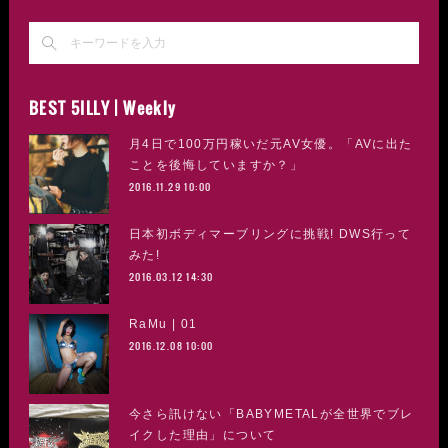
BEST 5ILLY | Weekly
月4日で100万円稼いだ元AV女優。「AVに出た
ことを後悔していますか？」
2016.11.29 10:00
日本初ボディマーブリングに挑戦! DWS行って
みた!
2016.03.12 14:30
RaMu | 01
2016.12.08 10:00
今さら訊けない「BABYMETALが全世界でブレ
イクした理由」について