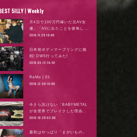
BEST 5ILLY | Weekly
月4日で100万円稼いだ元AV女
優。「AVに出たことを後悔し…
2016.11.29 10:00
日本初ボディマーブリングに挑
戦! DWS行ってみた!
2016.03.12 14:30
RaMu | 01
2016.12.08 10:00
今さら訊けない「BABYMETAL
が全世界でブレイクした理由…
2016.10.28 02:00
最初はやっぱり「まがいもの」