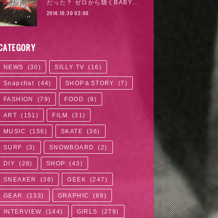
だった？ ゼロから聴くBABY…
2016.10.30 02:00
CATEGORY
NEWS
(
30
)
SILLY TV
(
16
)
Snapchat
(
44
)
SHOP＆STORY
(
7
)
FASHION
(
79
)
FOOD
(
9
)
ART
(
151
)
FILM
(
31
)
MUSIC
(
156
)
SKATE
(
36
)
SURF
(
3
)
SNOWBOARD
(
2
)
DIY
(
28
)
SHOP
(
43
)
SNEAKER
(
38
)
GEEK
(
247
)
GEAR
(
133
)
GRAPHIC
(
69
)
INTERVIEW
(
144
)
GIRLS
(
279
)