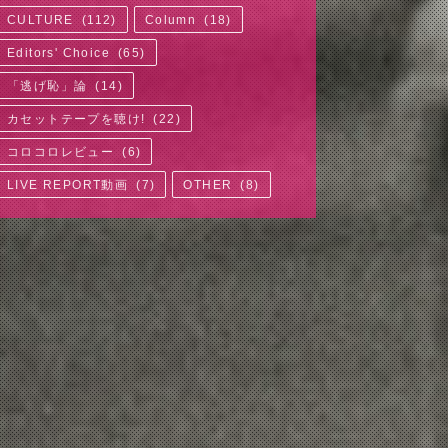
CULTURE
(
112
)
Column
(
18
)
Editors' Choice
(
65
)
「逃げ恥」論
(
14
)
カセットテープを聴け!
(
22
)
コロコロレビュー
(
6
)
LIVE REPORT動画
(
7
)
OTHER
(
8
)