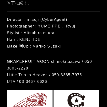
※下に続く。
Director : imauji (CyberAgent)
Photographer : YUMEIPPEI、Ryuji
Stylist : Mitsuhiro miura
Hair : KENJI IDE
Make Up : Mariko Suzuki
GRAPEFRUIT MOON shimokitazawa / 050-
3803-2228
Little Trip to Heaven / 050-3385-7975
UTA / 03-3467-6626