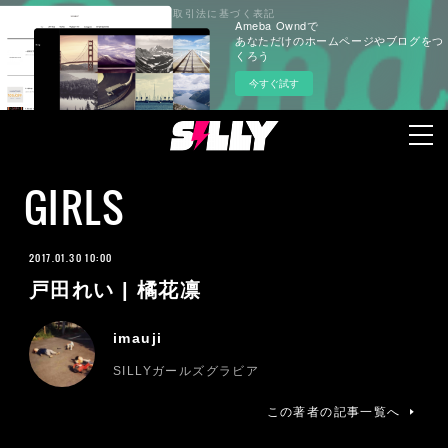
プライバシーポリシー
特定商取引法に基づく表記
Ameba Owndで
あなただけのホームページやブログをつ
くろう
今すぐ試す
GIRLS
2017.01.30 10:00
戸田れい | 橘花凛
imauji
SILLYガールズグラビア
この著者の記事一覧へ