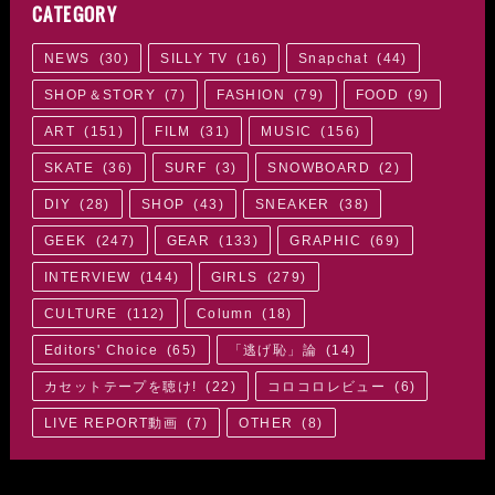
CATEGORY
NEWS
(
30
)
SILLY TV
(
16
)
Snapchat
(
44
)
SHOP＆STORY
(
7
)
FASHION
(
79
)
FOOD
(
9
)
ART
(
151
)
FILM
(
31
)
MUSIC
(
156
)
SKATE
(
36
)
SURF
(
3
)
SNOWBOARD
(
2
)
DIY
(
28
)
SHOP
(
43
)
SNEAKER
(
38
)
GEEK
(
247
)
GEAR
(
133
)
GRAPHIC
(
69
)
INTERVIEW
(
144
)
GIRLS
(
279
)
CULTURE
(
112
)
Column
(
18
)
Editors' Choice
(
65
)
「逃げ恥」論
(
14
)
カセットテープを聴け!
(
22
)
コロコロレビュー
(
6
)
LIVE REPORT動画
(
7
)
OTHER
(
8
)