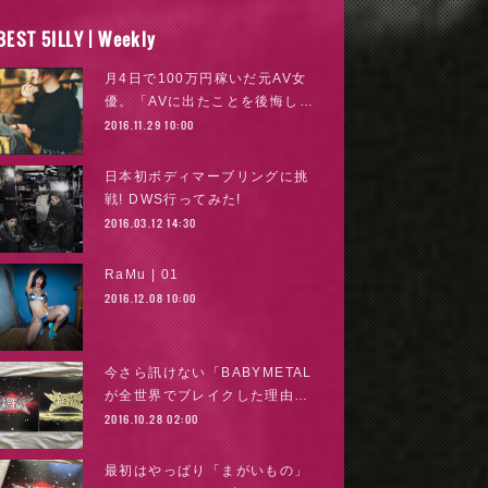
BEST 5ILLY | Weekly
月4日で100万円稼いだ元AV女
優。「AVに出たことを後悔し…
2016.11.29 10:00
日本初ボディマーブリングに挑
戦! DWS行ってみた!
2016.03.12 14:30
RaMu | 01
2016.12.08 10:00
今さら訊けない「BABYMETAL
が全世界でブレイクした理由…
2016.10.28 02:00
最初はやっぱり「まがいもの」