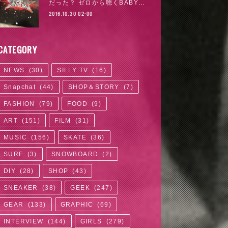
だった？ ゼロから聴くBABY…
2016.10.30 02:00
CATEGORY
NEWS
(
30
)
SILLY TV
(
16
)
Snapchat
(
44
)
SHOP＆STORY
(
7
)
FASHION
(
79
)
FOOD
(
9
)
ART
(
151
)
FILM
(
31
)
MUSIC
(
156
)
SKATE
(
36
)
SURF
(
3
)
SNOWBOARD
(
2
)
DIY
(
28
)
SHOP
(
43
)
SNEAKER
(
38
)
GEEK
(
247
)
GEAR
(
133
)
GRAPHIC
(
69
)
INTERVIEW
(
144
)
GIRLS
(
279
)