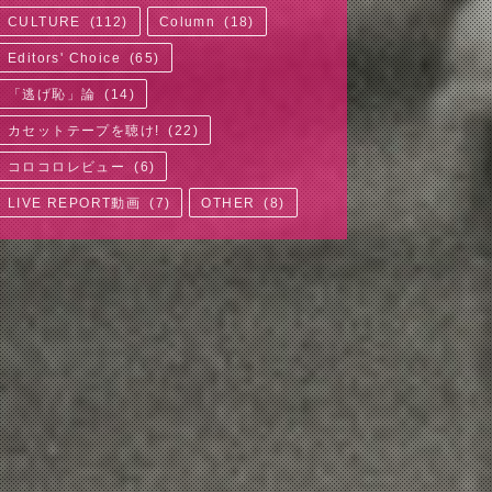
CULTURE
(
112
)
Column
(
18
)
Editors' Choice
(
65
)
「逃げ恥」論
(
14
)
カセットテープを聴け!
(
22
)
コロコロレビュー
(
6
)
LIVE REPORT動画
(
7
)
OTHER
(
8
)