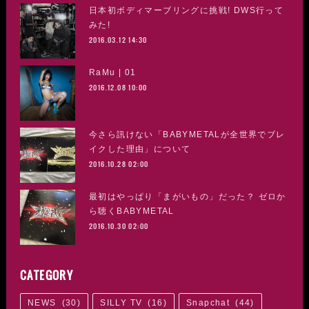
日本初ボディマーブリングに挑戦! DWS行って
みた!
2016.03.12 14:30
RaMu | 01
2016.12.08 10:00
今さら訊けない「BABYMETALが全世界でブレ
イクした理由」について
2016.10.28 02:00
最初はやっぱり「まがいもの」だった？ ゼロか
ら聴くBABYMETAL
2016.10.30 02:00
CATEGORY
NEWS
(
30
)
SILLY TV
(
16
)
Snapchat
(
44
)