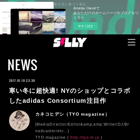
プライバシーポリシー
特定商取引法に基づく表記
Ameba Owndで
あなただけのホームページやブログをつ
くろう
今すぐ試す
NEWS
2017.01.10 23:30
寒い冬に超快適! NYのショップとコラボ
したadidas Consortium注目作
カネコヒデシ（TYO magazine）
[MediaDirector/Editor&amp;amp;Writer/DJ/Br
oadcaster/etc...]
TYO magazine (
http://tyo-m.jp
)