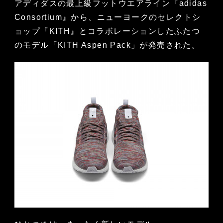
アディダスの最上級フットウエアライン『adidas
Consortium』から、ニューヨークのセレクトシ
ョップ『KITH』とコラボレーションしたふたつ
のモデル「KITH Aspen Pack」が発売された。