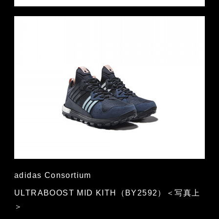
adidas Consortium
ULTRABOOST MID KITH（BY2592）＜写真上
＞