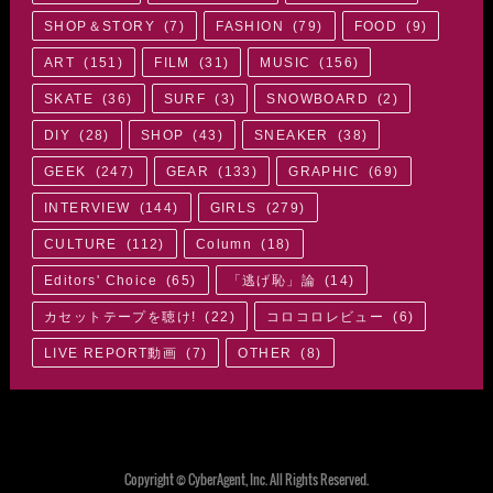
SHOP＆STORY
(
7
)
FASHION
(
79
)
FOOD
(
9
)
ART
(
151
)
FILM
(
31
)
MUSIC
(
156
)
SKATE
(
36
)
SURF
(
3
)
SNOWBOARD
(
2
)
DIY
(
28
)
SHOP
(
43
)
SNEAKER
(
38
)
GEEK
(
247
)
GEAR
(
133
)
GRAPHIC
(
69
)
INTERVIEW
(
144
)
GIRLS
(
279
)
CULTURE
(
112
)
Column
(
18
)
Editors' Choice
(
65
)
「逃げ恥」論
(
14
)
カセットテープを聴け!
(
22
)
コロコロレビュー
(
6
)
LIVE REPORT動画
(
7
)
OTHER
(
8
)
Copyright © CyberAgent, Inc. All Rights Reserved.