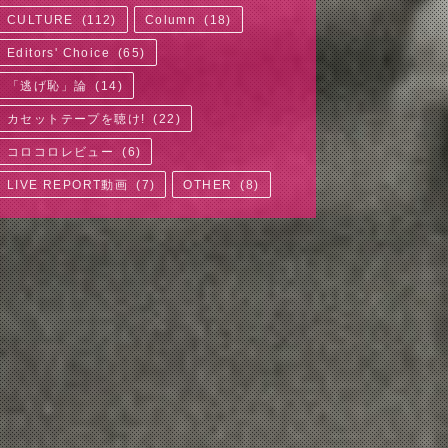
CULTURE
(
112
)
Column
(
18
)
Editors' Choice
(
65
)
「逃げ恥」論
(
14
)
カセットテープを聴け!
(
22
)
コロコロレビュー
(
6
)
LIVE REPORT動画
(
7
)
OTHER
(
8
)