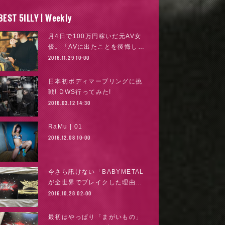
BEST 5ILLY | Weekly
月4日で100万円稼いだ元AV女
優。「AVに出たことを後悔し…
2016.11.29 10:00
日本初ボディマーブリングに挑
戦! DWS行ってみた!
2016.03.12 14:30
RaMu | 01
2016.12.08 10:00
今さら訊けない「BABYMETAL
が全世界でブレイクした理由…
2016.10.28 02:00
最初はやっぱり「まがいもの」