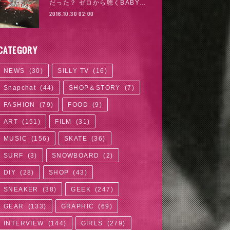
だった？ ゼロから聴くBABY…
2016.10.30 02:00
CATEGORY
NEWS
(
30
)
SILLY TV
(
16
)
Snapchat
(
44
)
SHOP＆STORY
(
7
)
FASHION
(
79
)
FOOD
(
9
)
ART
(
151
)
FILM
(
31
)
MUSIC
(
156
)
SKATE
(
36
)
SURF
(
3
)
SNOWBOARD
(
2
)
DIY
(
28
)
SHOP
(
43
)
SNEAKER
(
38
)
GEEK
(
247
)
GEAR
(
133
)
GRAPHIC
(
69
)
INTERVIEW
(
144
)
GIRLS
(
279
)