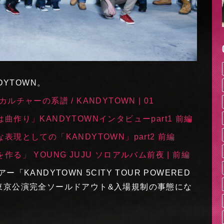
DYTOWN。
ャーの系譜 / KANDYTOWN | 01
作り」KANDYTOWNインタビューpart1 前編
現としての「KANDYTOWN」part2 前編
」 YOUNG JUJU ソロアルバム前夜 | 前編
KANDYTOWN 5CITY TOUR POWERED
初日の東京公演完全ソールドアウト&入場規制の事態にな