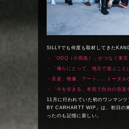
SILLYでも何度も取材してきたKAN
・「ODQ（小田急）」がつなぐ東京カルチ
・「俺らにとって、地元で遊ぶことは曲
・音楽、映像、アート……トータルな表
・「今を生きる、本気で自分の音楽を作る
11月に行われていた初のワンマンツアー「
BY CARHARTT WIP」は、
ったのも記憶に新しい。