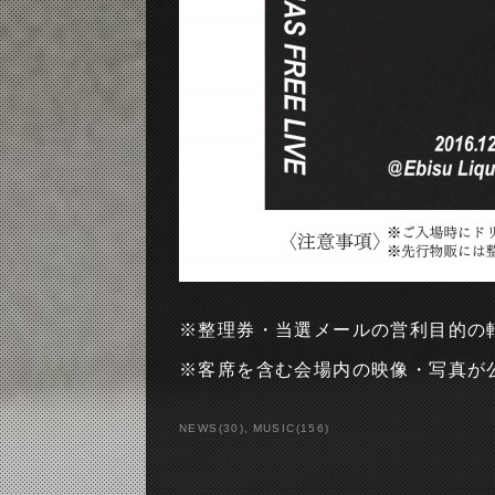
※整理券・当選メールの営利目的の
※客席を含む会場内の映像・写真が
NEWS
(
30
)
MUSIC
(
156
)