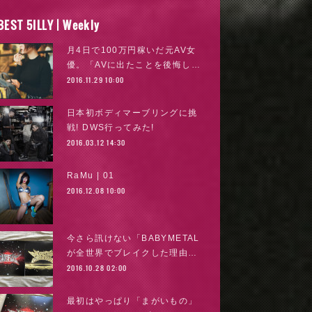
BEST 5ILLY | Weekly
月4日で100万円稼いだ元AV女
優。「AVに出たことを後悔し…
2016.11.29 10:00
日本初ボディマーブリングに挑
戦! DWS行ってみた!
2016.03.12 14:30
RaMu | 01
2016.12.08 10:00
今さら訊けない「BABYMETAL
が全世界でブレイクした理由…
2016.10.28 02:00
最初はやっぱり「まがいもの」