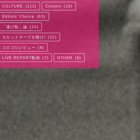
CULTURE
(
112
)
Column
(
18
)
Editors' Choice
(
65
)
「逃げ恥」論
(
14
)
カセットテープを聴け!
(
22
)
コロコロレビュー
(
6
)
LIVE REPORT動画
(
7
)
OTHER
(
8
)