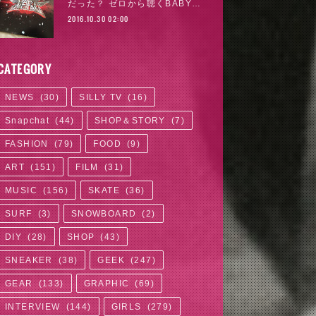
だった？ ゼロから聴くBABY…
2016.10.30 02:00
CATEGORY
NEWS
(
30
)
SILLY TV
(
16
)
Snapchat
(
44
)
SHOP＆STORY
(
7
)
FASHION
(
79
)
FOOD
(
9
)
ART
(
151
)
FILM
(
31
)
MUSIC
(
156
)
SKATE
(
36
)
SURF
(
3
)
SNOWBOARD
(
2
)
DIY
(
28
)
SHOP
(
43
)
SNEAKER
(
38
)
GEEK
(
247
)
GEAR
(
133
)
GRAPHIC
(
69
)
INTERVIEW
(
144
)
GIRLS
(
279
)