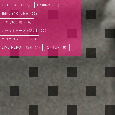
CULTURE
(
112
)
Column
(
18
)
Editors' Choice
(
65
)
「逃げ恥」論
(
14
)
カセットテープを聴け!
(
22
)
コロコロレビュー
(
6
)
LIVE REPORT動画
(
7
)
OTHER
(
8
)