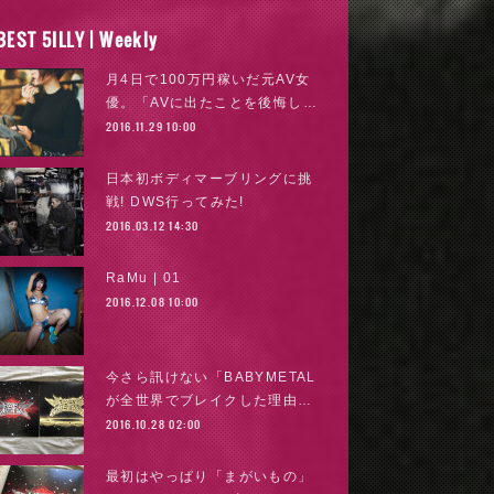
BEST 5ILLY | Weekly
月4日で100万円稼いだ元AV女
優。「AVに出たことを後悔し…
2016.11.29 10:00
日本初ボディマーブリングに挑
戦! DWS行ってみた!
2016.03.12 14:30
RaMu | 01
2016.12.08 10:00
今さら訊けない「BABYMETAL
が全世界でブレイクした理由…
2016.10.28 02:00
最初はやっぱり「まがいもの」