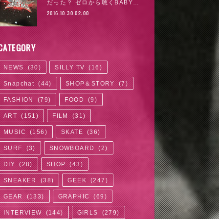
だった？ ゼロから聴くBABY…
2016.10.30 02:00
CATEGORY
NEWS
(
30
)
SILLY TV
(
16
)
Snapchat
(
44
)
SHOP＆STORY
(
7
)
FASHION
(
79
)
FOOD
(
9
)
ART
(
151
)
FILM
(
31
)
MUSIC
(
156
)
SKATE
(
36
)
SURF
(
3
)
SNOWBOARD
(
2
)
DIY
(
28
)
SHOP
(
43
)
SNEAKER
(
38
)
GEEK
(
247
)
GEAR
(
133
)
GRAPHIC
(
69
)
INTERVIEW
(
144
)
GIRLS
(
279
)