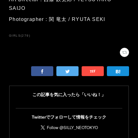
SAIJO
Photographer : 関 竜太 / RYUTA SEKI
GIRLS
(
279
)