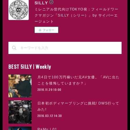
SILLY
ミレニアル世代向けTOKYO発：フィールドワー
クマガジン「SILLY（シリー）」by サイバーエ
ージェント
フォロー
BEST 5ILLY | Weekly
月4日で100万円稼いだ元AV女優。「AVに出た
ことを後悔していますか？」
2016.11.29 10:00
日本初ボディマーブリングに挑戦! DWS行って
みた!
2016.03.12 14:30
RaMu | 01