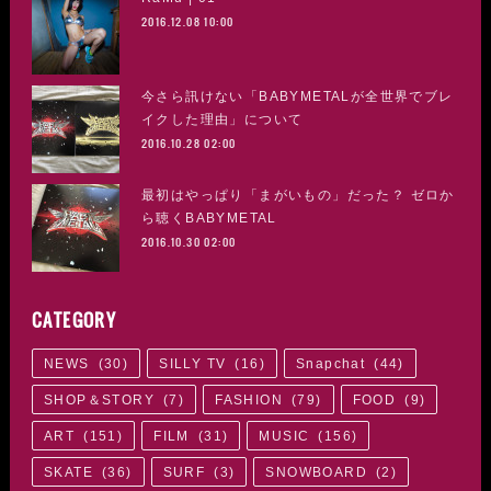
2016.12.08 10:00
今さら訊けない「BABYMETALが全世界でブレ
イクした理由」について
2016.10.28 02:00
最初はやっぱり「まがいもの」だった？ ゼロか
ら聴くBABYMETAL
2016.10.30 02:00
CATEGORY
NEWS
(
30
)
SILLY TV
(
16
)
Snapchat
(
44
)
SHOP＆STORY
(
7
)
FASHION
(
79
)
FOOD
(
9
)
ART
(
151
)
FILM
(
31
)
MUSIC
(
156
)
SKATE
(
36
)
SURF
(
3
)
SNOWBOARD
(
2
)