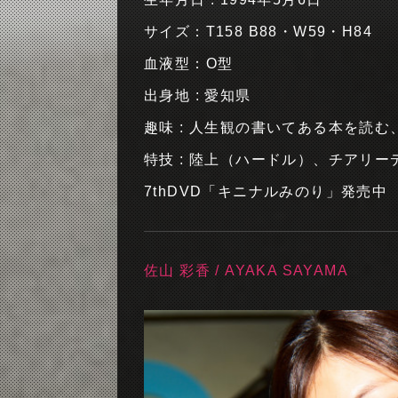
サイズ：T158 B88・W59・H84
血液型：O型
出身地 : 愛知県
趣味 : 人生観の書いてある本を読む
特技 : 陸上（ハードル）、チアリ
7thDVD「キニナルみのり」発売中
佐山 彩香 / AYAKA SAYAMA