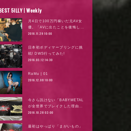
BEST 5ILLY | Weekly
月4日で100万円稼いだ元AV女
優。「AVに出たことを後悔し…
2016.11.29 10:00
日本初ボディマーブリングに挑
戦! DWS行ってみた!
2016.03.12 14:30
RaMu | 01
2016.12.08 10:00
今さら訊けない「BABYMETAL
が全世界でブレイクした理由…
2016.10.28 02:00
最初はやっぱり「まがいもの」