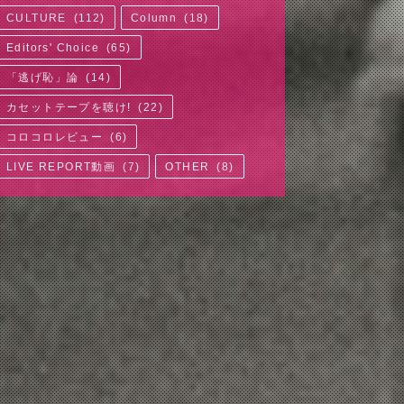
CULTURE
(
112
)
Column
(
18
)
Editors' Choice
(
65
)
「逃げ恥」論
(
14
)
カセットテープを聴け!
(
22
)
コロコロレビュー
(
6
)
LIVE REPORT動画
(
7
)
OTHER
(
8
)