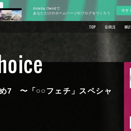
Ameba Owndで
今す
あなただけのホームページやブログをつくろう
TOP
GIRLS
MU
Choice
め7 〜「○○フェチ」スペシャ