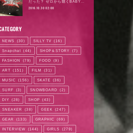
だった？ ゼロから聴くBABY…
2016.10.30 02:00
CATEGORY
NEWS
(
30
)
SILLY TV
(
16
)
Snapchat
(
44
)
SHOP＆STORY
(
7
)
FASHION
(
79
)
FOOD
(
9
)
ART
(
151
)
FILM
(
31
)
MUSIC
(
156
)
SKATE
(
36
)
SURF
(
3
)
SNOWBOARD
(
2
)
DIY
(
28
)
SHOP
(
43
)
SNEAKER
(
38
)
GEEK
(
247
)
GEAR
(
133
)
GRAPHIC
(
69
)
INTERVIEW
(
144
)
GIRLS
(
279
)