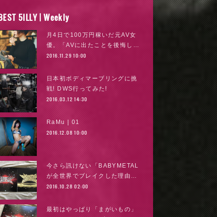
BEST 5ILLY | Weekly
月4日で100万円稼いだ元AV女
優。「AVに出たことを後悔し…
2016.11.29 10:00
日本初ボディマーブリングに挑
戦! DWS行ってみた!
2016.03.12 14:30
RaMu | 01
2016.12.08 10:00
今さら訊けない「BABYMETAL
が全世界でブレイクした理由…
2016.10.28 02:00
最初はやっぱり「まがいもの」