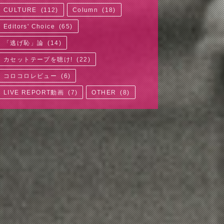
CULTURE
(
112
)
Column
(
18
)
Editors' Choice
(
65
)
「逃げ恥」論
(
14
)
カセットテープを聴け!
(
22
)
コロコロレビュー
(
6
)
LIVE REPORT動画
(
7
)
OTHER
(
8
)