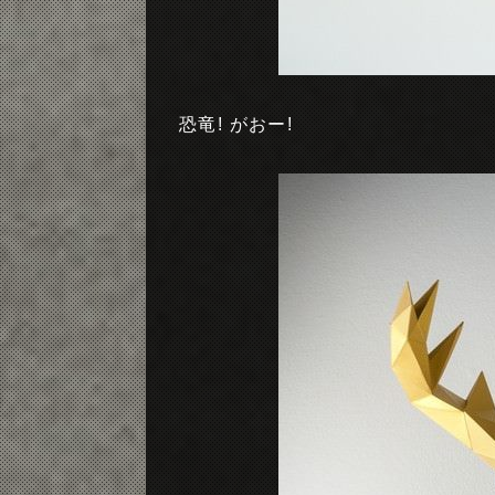
恐竜! がおー!