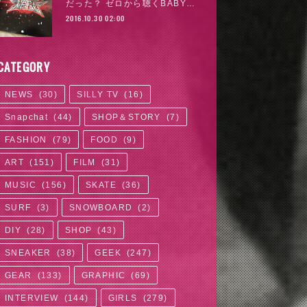
だった？ ゼロから聴くBABY…
2016.10.30 02:00
CATEGORY
NEWS
(
30
)
SILLY TV
(
16
)
Snapchat
(
44
)
SHOP＆STORY
(
7
)
FASHION
(
79
)
FOOD
(
9
)
ART
(
151
)
FILM
(
31
)
MUSIC
(
156
)
SKATE
(
36
)
SURF
(
3
)
SNOWBOARD
(
2
)
DIY
(
28
)
SHOP
(
43
)
SNEAKER
(
38
)
GEEK
(
247
)
GEAR
(
133
)
GRAPHIC
(
69
)
INTERVIEW
(
144
)
GIRLS
(
279
)