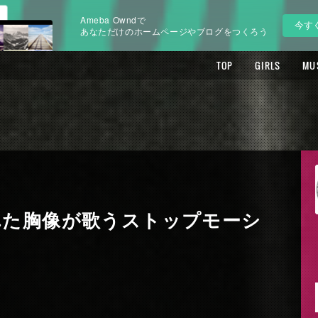
Ameba Owndで
今す
あなただけのホームページやブログをつくろう
TOP
GIRLS
MU
れた胸像が歌うストップモーシ