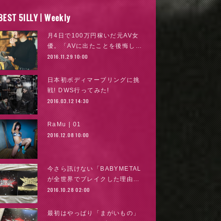
BEST 5ILLY | Weekly
月4日で100万円稼いだ元AV女
優。「AVに出たことを後悔し…
2016.11.29 10:00
日本初ボディマーブリングに挑
戦! DWS行ってみた!
2016.03.12 14:30
RaMu | 01
2016.12.08 10:00
今さら訊けない「BABYMETAL
が全世界でブレイクした理由…
2016.10.28 02:00
最初はやっぱり「まがいもの」