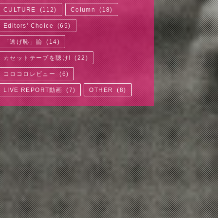
CULTURE
(
112
)
Column
(
18
)
Editors' Choice
(
65
)
「逃げ恥」論
(
14
)
カセットテープを聴け!
(
22
)
コロコロレビュー
(
6
)
LIVE REPORT動画
(
7
)
OTHER
(
8
)