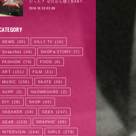
だった？ ゼロから聴くBABY…
2016.10.30 02:00
CATEGORY
NEWS
(
30
)
SILLY TV
(
16
)
Snapchat
(
44
)
SHOP＆STORY
(
7
)
FASHION
(
79
)
FOOD
(
9
)
ART
(
151
)
FILM
(
31
)
MUSIC
(
156
)
SKATE
(
36
)
SURF
(
3
)
SNOWBOARD
(
2
)
DIY
(
28
)
SHOP
(
43
)
SNEAKER
(
38
)
GEEK
(
247
)
GEAR
(
133
)
GRAPHIC
(
69
)
INTERVIEW
(
144
)
GIRLS
(
279
)