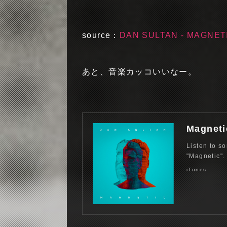
source：
DAN SULTAN - MAGNETI
あと、音楽カッコいいなー。
Listen to s
"Magnetic".
iTunes