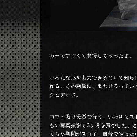
ガチですごくて驚愕しちゃったよ。
いろんな形を出力できるとして知ら
作る。その胸像に、歌わせるっていうDa
クビデオさ。
コマド撮り撮影で行う、いわゆるスト
もの写真撮影で2ヶ月を費やした、
くちゃ期間がスゴイ。自分でやった