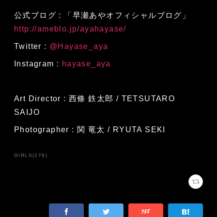
公式ブログ : 「早瀬あやオフィシャルブログ」
http://ameblo.jp/ayahayase/
Twitter :
@Hayase_aya
Instagram :
hayase_aya
Art Director : 西條 鉄太郎 / TETSUTARO
SAIJO
Photographer : 関 竜太 / RYUTA SEKI
GIRLS
(
279
)