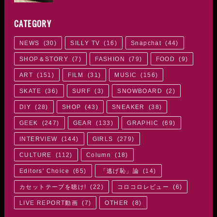
CATEGORY
NEWS
(
30
)
SILLY TV
(
16
)
Snapchat
(
44
)
SHOP＆STORY
(
7
)
FASHION
(
79
)
FOOD
(
9
)
ART
(
151
)
FILM
(
31
)
MUSIC
(
156
)
SKATE
(
36
)
SURF
(
3
)
SNOWBOARD
(
2
)
DIY
(
28
)
SHOP
(
43
)
SNEAKER
(
38
)
GEEK
(
247
)
GEAR
(
133
)
GRAPHIC
(
69
)
INTERVIEW
(
144
)
GIRLS
(
279
)
CULTURE
(
112
)
Column
(
18
)
Editors' Choice
(
65
)
「逃げ恥」論
(
14
)
カセットテープを聴け!
(
22
)
コロコロレビュー
(
6
)
LIVE REPORT動画
(
7
)
OTHER
(
8
)