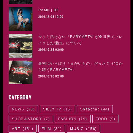
RaMu | 01
2016.12.08 10:00
今さら訊けない「BABYMETALが全世界でブレ
イクした理由」について
2016.10.28 02:00
最初はやっぱり「まがいもの」だった？ ゼロか
ら聴くBABYMETAL
2016.10.30 02:00
CATEGORY
NEWS
(
30
)
SILLY TV
(
16
)
Snapchat
(
44
)
SHOP＆STORY
(
7
)
FASHION
(
79
)
FOOD
(
9
)
ART
(
151
)
FILM
(
31
)
MUSIC
(
156
)