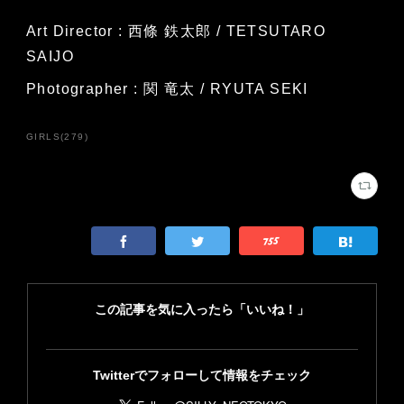
Art Director : 西條 鉄太郎 / TETSUTARO
SAIJO
Photographer : 関 竜太 / RYUTA SEKI
GIRLS
(
279
)