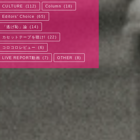
CULTURE
(
112
)
Column
(
18
)
Editors' Choice
(
65
)
「逃げ恥」論
(
14
)
カセットテープを聴け!
(
22
)
コロコロレビュー
(
6
)
LIVE REPORT動画
(
7
)
OTHER
(
8
)