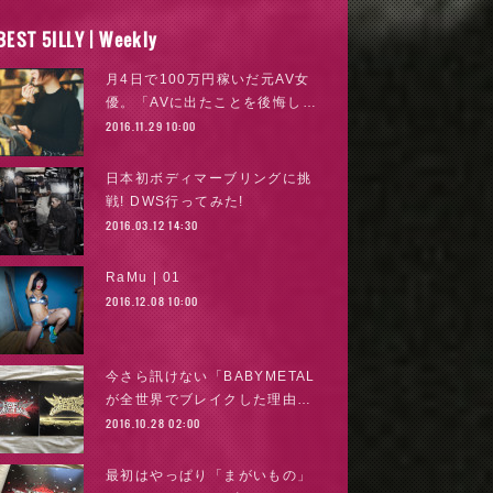
BEST 5ILLY | Weekly
月4日で100万円稼いだ元AV女
優。「AVに出たことを後悔し…
2016.11.29 10:00
日本初ボディマーブリングに挑
戦! DWS行ってみた!
2016.03.12 14:30
RaMu | 01
2016.12.08 10:00
今さら訊けない「BABYMETAL
が全世界でブレイクした理由…
2016.10.28 02:00
最初はやっぱり「まがいもの」