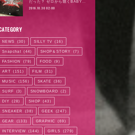
だった？ ゼロから聴くBABY…
2016.10.30 02:00
CATEGORY
NEWS
(
30
)
SILLY TV
(
16
)
Snapchat
(
44
)
SHOP＆STORY
(
7
)
FASHION
(
79
)
FOOD
(
9
)
ART
(
151
)
FILM
(
31
)
MUSIC
(
156
)
SKATE
(
36
)
SURF
(
3
)
SNOWBOARD
(
2
)
DIY
(
28
)
SHOP
(
43
)
SNEAKER
(
38
)
GEEK
(
247
)
GEAR
(
133
)
GRAPHIC
(
69
)
INTERVIEW
(
144
)
GIRLS
(
279
)