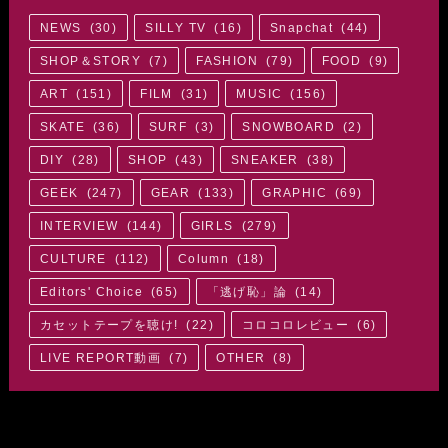
NEWS
(
30
)
SILLY TV
(
16
)
Snapchat
(
44
)
SHOP＆STORY
(
7
)
FASHION
(
79
)
FOOD
(
9
)
ART
(
151
)
FILM
(
31
)
MUSIC
(
156
)
SKATE
(
36
)
SURF
(
3
)
SNOWBOARD
(
2
)
DIY
(
28
)
SHOP
(
43
)
SNEAKER
(
38
)
GEEK
(
247
)
GEAR
(
133
)
GRAPHIC
(
69
)
INTERVIEW
(
144
)
GIRLS
(
279
)
CULTURE
(
112
)
Column
(
18
)
Editors' Choice
(
65
)
「逃げ恥」論
(
14
)
カセットテープを聴け!
(
22
)
コロコロレビュー
(
6
)
LIVE REPORT動画
(
7
)
OTHER
(
8
)