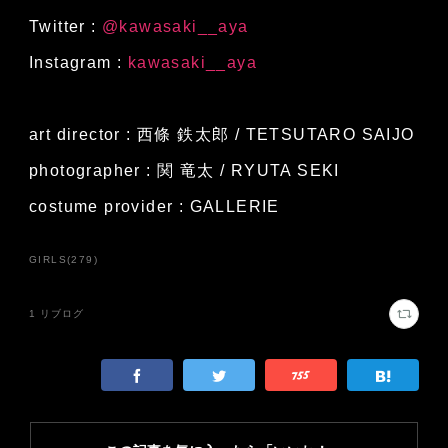
Twitter :
@kawasaki__aya
Instagram :
kawasaki__aya
art director : 西條 鉄太郎 / TETSUTARO SAIJO
photographer : 関 竜太 / RYUTA SEKI
costume provider : GALLERIE
GIRLS
(
279
)
1
リブログ