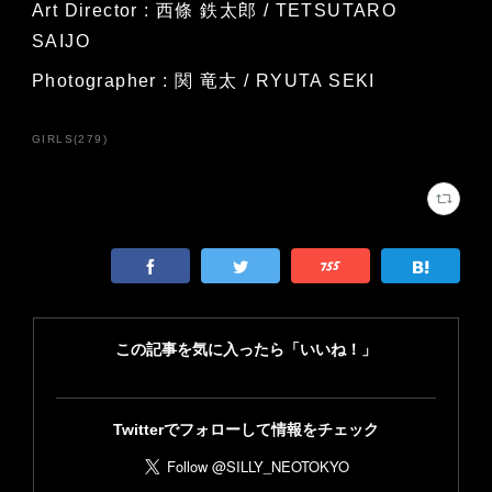
Art Director : 西條 鉄太郎 / TETSUTARO
SAIJO
Photographer : 関 竜太 / RYUTA SEKI
GIRLS
(
279
)