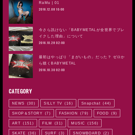
RaMu | 01
2016.12.08 10:00
今さら訊けない「BABYMETALが全世界でブレ
イクした理由」について
2016.10.28 02:00
最初はやっぱり「まがいもの」だった？ ゼロか
ら聴くBABYMETAL
2016.10.30 02:00
CATEGORY
NEWS
(
30
)
SILLY TV
(
16
)
Snapchat
(
44
)
SHOP＆STORY
(
7
)
FASHION
(
79
)
FOOD
(
9
)
ART
(
151
)
FILM
(
31
)
MUSIC
(
156
)
SKATE
(
36
)
SURF
(
3
)
SNOWBOARD
(
2
)