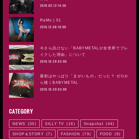
2016.03.12 14:30
RaMu | 01
2016.12.08 10:00
今さら訊けない「BABYMETALが全世界でブレ
イクした理由」について
2016.10.28 02:00
最初はやっぱり「まがいもの」だった？ ゼロか
ら聴くBABYMETAL
2016.10.30 02:00
CATEGORY
NEWS
(
30
)
SILLY TV
(
16
)
Snapchat
(
44
)
SHOP＆STORY
(
7
)
FASHION
(
79
)
FOOD
(
9
)