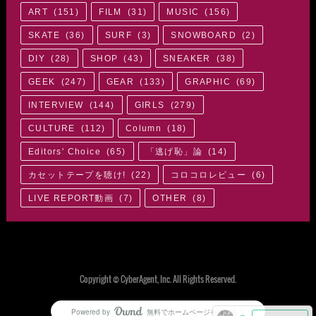
ART
(
151
)
FILM
(
31
)
MUSIC
(
156
)
SKATE
(
36
)
SURF
(
3
)
SNOWBOARD
(
2
)
DIY
(
28
)
SHOP
(
43
)
SNEAKER
(
38
)
GEEK
(
247
)
GEAR
(
133
)
GRAPHIC
(
69
)
INTERVIEW
(
144
)
GIRLS
(
279
)
CULTURE
(
112
)
Column
(
18
)
Editors' Choice
(
65
)
「逃げ恥」論
(
14
)
カセットテープを聴け!
(
22
)
コロコロレビュー
(
6
)
LIVE REPORT動画
(
7
)
OTHER
(
8
)
Copyright © CyberAgent, Inc. All Rights Reserved.
Powered by
無料でホームページをつくろう