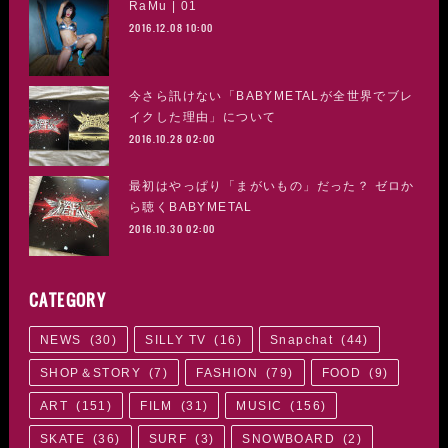
RaMu | 01
2016.12.08 10:00
今さら訊けない「BABYMETALが全世界でブレ
イクした理由」について
2016.10.28 02:00
最初はやっぱり「まがいもの」だった？ ゼロか
ら聴くBABYMETAL
2016.10.30 02:00
CATEGORY
NEWS
(
30
)
SILLY TV
(
16
)
Snapchat
(
44
)
SHOP＆STORY
(
7
)
FASHION
(
79
)
FOOD
(
9
)
ART
(
151
)
FILM
(
31
)
MUSIC
(
156
)
SKATE
(
36
)
SURF
(
3
)
SNOWBOARD
(
2
)