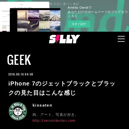
プライバシーポリシー
特定商取引法に基づく表記
Ameba Owndで
あなただけのホームページやブログをつ
くろう
今すぐ試す
GEEK
2016.09.16 04:38
iPhone 7のジェットブラックとブラッ
クの見た目はこんな感じ
kissaten
肉、アート、写真が好き。
http://xenontenter.com