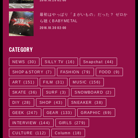
最初はやっぱり「まがいもの」だった？ ゼロか
ら聴くBABYMETAL
2016.10.30 02:00
CATEGORY
NEWS
(
30
)
SILLY TV
(
16
)
Snapchat
(
44
)
SHOP＆STORY
(
7
)
FASHION
(
79
)
FOOD
(
9
)
ART
(
151
)
FILM
(
31
)
MUSIC
(
156
)
SKATE
(
36
)
SURF
(
3
)
SNOWBOARD
(
2
)
DIY
(
28
)
SHOP
(
43
)
SNEAKER
(
38
)
GEEK
(
247
)
GEAR
(
133
)
GRAPHIC
(
69
)
INTERVIEW
(
144
)
GIRLS
(
279
)
CULTURE
(
112
)
Column
(
18
)