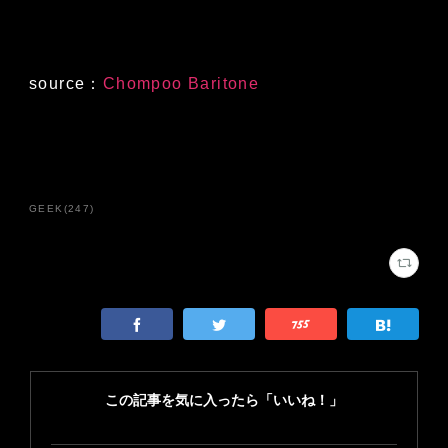
source：
Chompoo Baritone
GEEK
(
247
)