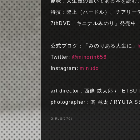
趣味 : 人生観の書いてある本を読む
特技 : 陸上（ハードル）、チアリ
7thDVD「キニナルみのり」発売中
公式ブログ：「みのりある人生に」
Twitter:
@minorin656
Instagram:
minudo
art director : 西條 鉄太郎 / TETS
photographer : 関 竜太 / RYUTA S
GIRLS
(
279
)