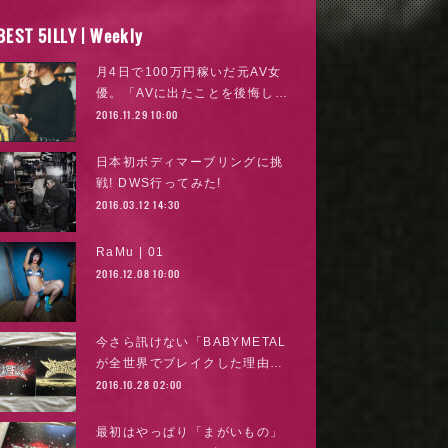
BEST 5ILLY | Weekly
月4日で100万円稼いだ元AV女
優。「AVに出たことを後悔し…
2016.11.29 10:00
日本初ボディマーブリングに挑
戦! DWS行ってみた!
2016.03.12 14:30
RaMu | 01
2016.12.08 10:00
今さら訊けない「BABYMETAL
が全世界でブレイクした理由…
2016.10.28 02:00
最初はやっぱり「まがいもの」