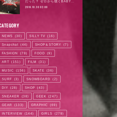
だった？ ゼロから聴くBABY…
2016.10.30 02:00
CATEGORY
NEWS
(
30
)
SILLY TV
(
16
)
Snapchat
(
44
)
SHOP＆STORY
(
7
)
FASHION
(
79
)
FOOD
(
9
)
ART
(
151
)
FILM
(
31
)
MUSIC
(
156
)
SKATE
(
36
)
SURF
(
3
)
SNOWBOARD
(
2
)
DIY
(
28
)
SHOP
(
43
)
SNEAKER
(
38
)
GEEK
(
247
)
GEAR
(
133
)
GRAPHIC
(
69
)
INTERVIEW
(
144
)
GIRLS
(
279
)