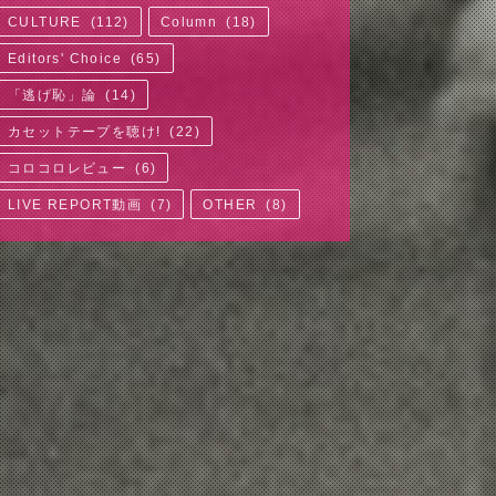
CULTURE
(
112
)
Column
(
18
)
Editors' Choice
(
65
)
「逃げ恥」論
(
14
)
カセットテープを聴け!
(
22
)
コロコロレビュー
(
6
)
LIVE REPORT動画
(
7
)
OTHER
(
8
)