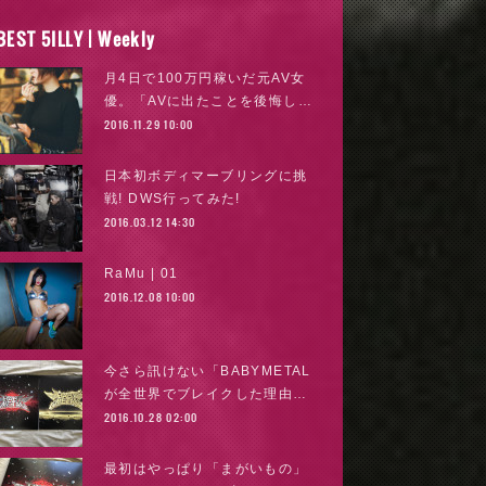
BEST 5ILLY | Weekly
月4日で100万円稼いだ元AV女
優。「AVに出たことを後悔し…
2016.11.29 10:00
日本初ボディマーブリングに挑
戦! DWS行ってみた!
2016.03.12 14:30
RaMu | 01
2016.12.08 10:00
今さら訊けない「BABYMETAL
が全世界でブレイクした理由…
2016.10.28 02:00
最初はやっぱり「まがいもの」