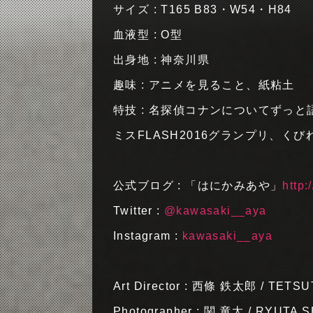
サイズ : T165 B83・W54・H84
血液型 : O型
出身地 : 神奈川県
趣味 : アニメを見ること、紙粘土
特技 : 名探偵コナンについてずっ
ミスFLASH2016グランプリ、くび
公式ブログ : 「はにかみあや」
http:
Twitter :
@kawasaki__aya
Instagram :
kawasaki__aya
Art Director : 西條 鉄太郎 / TETS
Photographer : 関 竜太 / RYUTA S