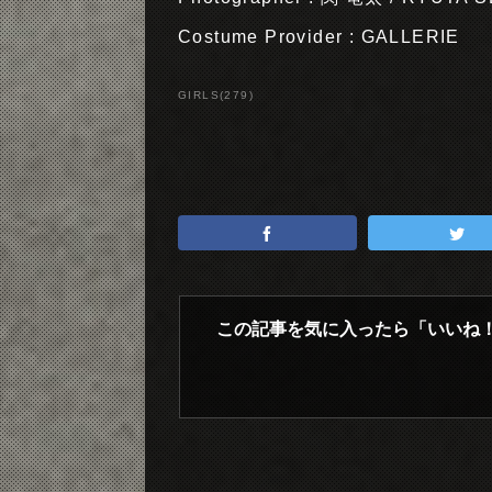
Costume Provider : GALLERIE
GIRLS
(
279
)