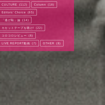
CULTURE
(
112
)
Column
(
18
)
Editors' Choice
(
65
)
「逃げ恥」論
(
14
)
カセットテープを聴け!
(
22
)
コロコロレビュー
(
6
)
LIVE REPORT動画
(
7
)
OTHER
(
8
)