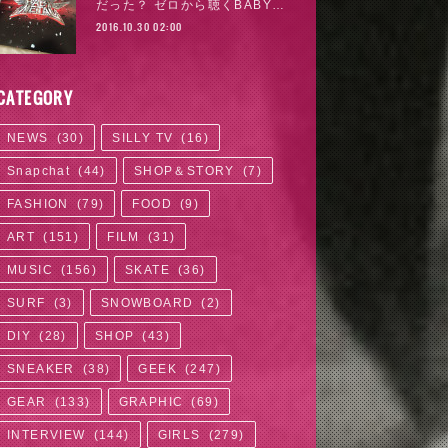
だった？ ゼロから聴くBABY…
2016.10.30 02:00
CATEGORY
NEWS
(
30
)
SILLY TV
(
16
)
Snapchat
(
44
)
SHOP＆STORY
(
7
)
FASHION
(
79
)
FOOD
(
9
)
ART
(
151
)
FILM
(
31
)
MUSIC
(
156
)
SKATE
(
36
)
SURF
(
3
)
SNOWBOARD
(
2
)
DIY
(
28
)
SHOP
(
43
)
SNEAKER
(
38
)
GEEK
(
247
)
GEAR
(
133
)
GRAPHIC
(
69
)
INTERVIEW
(
144
)
GIRLS
(
279
)