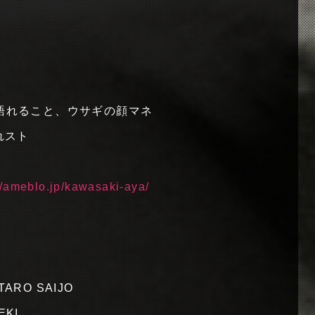
と語れること、ウサギの顔マネ
れスト
//ameblo.jp/kawasaki-aya/
UTARO SAIJO
EKI