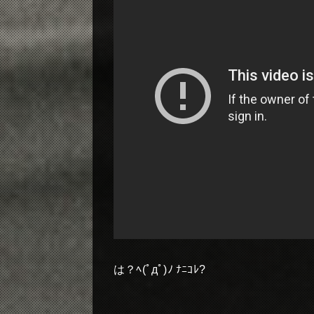
は？ﾍ(ﾟдﾟ)ﾉ ﾅﾆｺﾚ?