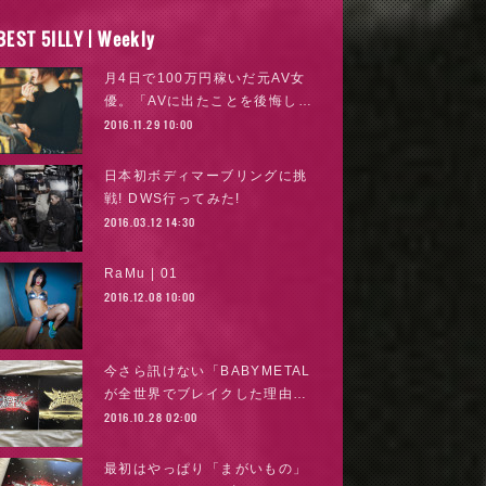
BEST 5ILLY | Weekly
月4日で100万円稼いだ元AV女
優。「AVに出たことを後悔し…
2016.11.29 10:00
日本初ボディマーブリングに挑
戦! DWS行ってみた!
2016.03.12 14:30
RaMu | 01
2016.12.08 10:00
今さら訊けない「BABYMETAL
が全世界でブレイクした理由…
2016.10.28 02:00
最初はやっぱり「まがいもの」