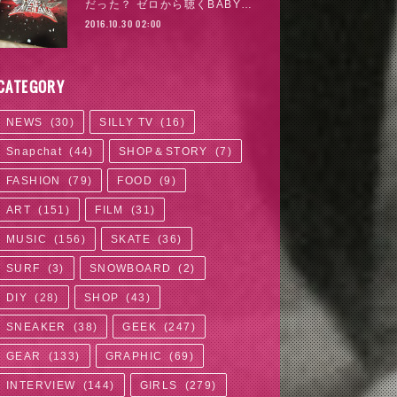
だった？ ゼロから聴くBABY…
2016.10.30 02:00
CATEGORY
NEWS
(
30
)
SILLY TV
(
16
)
Snapchat
(
44
)
SHOP＆STORY
(
7
)
FASHION
(
79
)
FOOD
(
9
)
ART
(
151
)
FILM
(
31
)
MUSIC
(
156
)
SKATE
(
36
)
SURF
(
3
)
SNOWBOARD
(
2
)
DIY
(
28
)
SHOP
(
43
)
SNEAKER
(
38
)
GEEK
(
247
)
GEAR
(
133
)
GRAPHIC
(
69
)
INTERVIEW
(
144
)
GIRLS
(
279
)