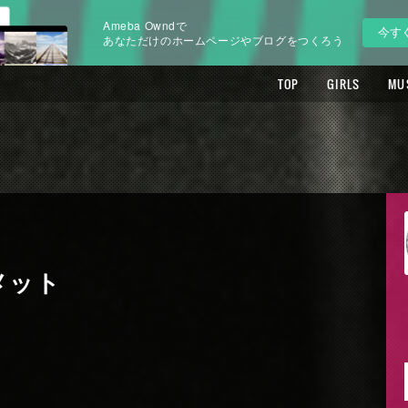
Ameba Owndで
今す
あなただけのホームページやブログをつくろう
TOP
GIRLS
MU
メット