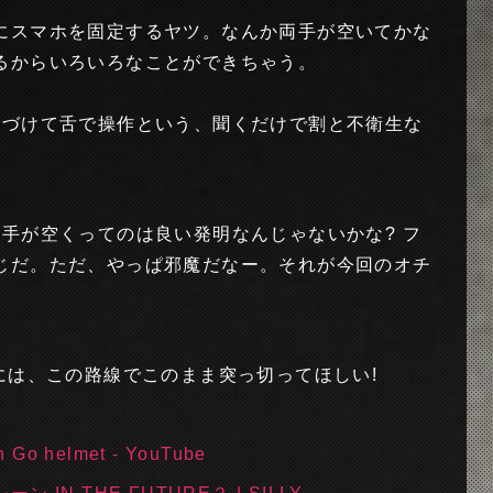
にスマホを固定するヤツ。なんか両手が空いてかな
るからいろいろなことができちゃう。
近づけて舌で操作という、聞くだけで割と不衛生な
手が空くってのは良い発明なんじゃないかな? フ
じだ。ただ、やっぱ邪魔だなー。それが今回のオチ
zさんには、この路線でこのまま突っ切ってほしい!
on Go helmet - YouTube