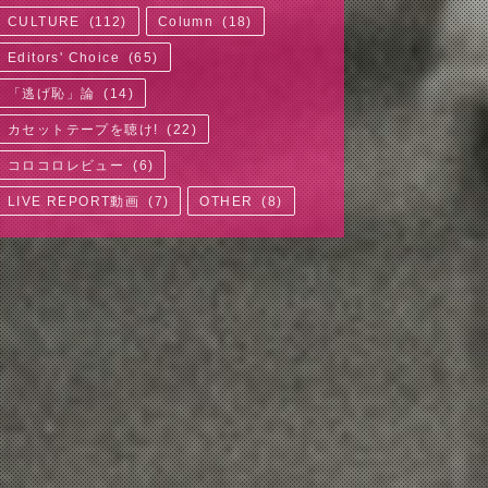
CULTURE
(
112
)
Column
(
18
)
Editors' Choice
(
65
)
「逃げ恥」論
(
14
)
カセットテープを聴け!
(
22
)
コロコロレビュー
(
6
)
LIVE REPORT動画
(
7
)
OTHER
(
8
)