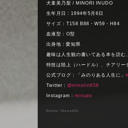
犬童美乃梨 / MINORI INUDO
生年月日 : 1994年5月6日
サイズ：T158 B88・W59・H84
血液型：O型
出身地 : 愛知県
趣味は人生観の書いてある本を読む
特技は陸上（ハードル）、チアリー
公式ブログ：「みのりある人生に」
Twitter :
@minorin656
Instagram :
minudo
Editors' Choice
(
65
)