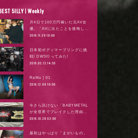
BEST 5ILLY | Weekly
月4日で100万円稼いだ元AV女
優。「AVに出たことを後悔し…
2016.11.29 10:00
日本初ボディマーブリングに挑
戦! DWS行ってみた!
2016.03.12 14:30
RaMu | 01
2016.12.08 10:00
今さら訊けない「BABYMETAL
が全世界でブレイクした理由…
2016.10.28 02:00
最初はやっぱり「まがいもの」