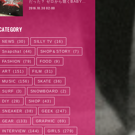
だった？ ゼロから聴くBABY…
2016.10.30 02:00
CATEGORY
NEWS
(
30
)
SILLY TV
(
16
)
Snapchat
(
44
)
SHOP＆STORY
(
7
)
FASHION
(
79
)
FOOD
(
9
)
ART
(
151
)
FILM
(
31
)
MUSIC
(
156
)
SKATE
(
36
)
SURF
(
3
)
SNOWBOARD
(
2
)
DIY
(
28
)
SHOP
(
43
)
SNEAKER
(
38
)
GEEK
(
247
)
GEAR
(
133
)
GRAPHIC
(
69
)
INTERVIEW
(
144
)
GIRLS
(
279
)