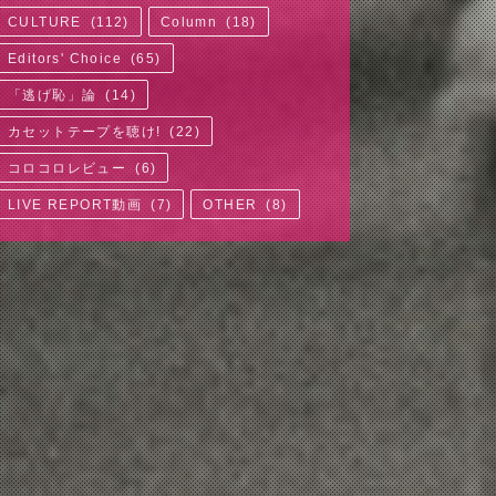
CULTURE
(
112
)
Column
(
18
)
Editors' Choice
(
65
)
「逃げ恥」論
(
14
)
カセットテープを聴け!
(
22
)
コロコロレビュー
(
6
)
LIVE REPORT動画
(
7
)
OTHER
(
8
)