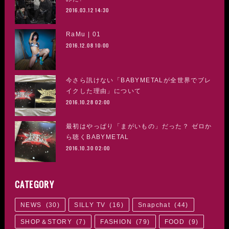
2016.03.12 14:30
RaMu | 01
2016.12.08 10:00
今さら訊けない「BABYMETALが全世界でブレ
イクした理由」について
2016.10.28 02:00
最初はやっぱり「まがいもの」だった？ ゼロか
ら聴くBABYMETAL
2016.10.30 02:00
CATEGORY
NEWS
(
30
)
SILLY TV
(
16
)
Snapchat
(
44
)
SHOP＆STORY
(
7
)
FASHION
(
79
)
FOOD
(
9
)