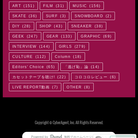
ART
(
151
)
FILM
(
31
)
MUSIC
(
156
)
SKATE
(
36
)
SURF
(
3
)
SNOWBOARD
(
2
)
DIY
(
28
)
SHOP
(
43
)
SNEAKER
(
38
)
GEEK
(
247
)
GEAR
(
133
)
GRAPHIC
(
69
)
INTERVIEW
(
144
)
GIRLS
(
279
)
CULTURE
(
112
)
Column
(
18
)
Editors' Choice
(
65
)
「逃げ恥」論
(
14
)
カセットテープを聴け!
(
22
)
コロコロレビュー
(
6
)
LIVE REPORT動画
(
7
)
OTHER
(
8
)
Copyright © CyberAgent, Inc. All Rights Reserved.
Powered by
無料でホームページをつくろう