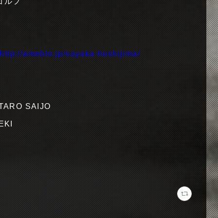
、ゴルフ
http://ameblo.jp/sayaka-hoshijima/
UTARO SAIJO
SEKI