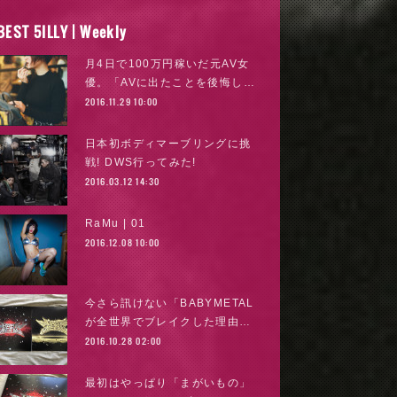
BEST 5ILLY | Weekly
月4日で100万円稼いだ元AV女
優。「AVに出たことを後悔し…
2016.11.29 10:00
日本初ボディマーブリングに挑
戦! DWS行ってみた!
2016.03.12 14:30
RaMu | 01
2016.12.08 10:00
今さら訊けない「BABYMETAL
が全世界でブレイクした理由…
2016.10.28 02:00
最初はやっぱり「まがいもの」