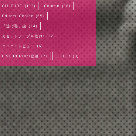
CULTURE
(
112
)
Column
(
18
)
Editors' Choice
(
65
)
「逃げ恥」論
(
14
)
カセットテープを聴け!
(
22
)
コロコロレビュー
(
6
)
LIVE REPORT動画
(
7
)
OTHER
(
8
)