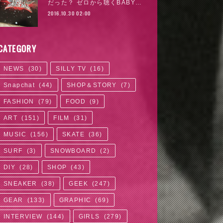
だった？ ゼロから聴くBABY…
2016.10.30 02:00
CATEGORY
NEWS
(
30
)
SILLY TV
(
16
)
Snapchat
(
44
)
SHOP＆STORY
(
7
)
FASHION
(
79
)
FOOD
(
9
)
ART
(
151
)
FILM
(
31
)
MUSIC
(
156
)
SKATE
(
36
)
SURF
(
3
)
SNOWBOARD
(
2
)
DIY
(
28
)
SHOP
(
43
)
SNEAKER
(
38
)
GEEK
(
247
)
GEAR
(
133
)
GRAPHIC
(
69
)
INTERVIEW
(
144
)
GIRLS
(
279
)