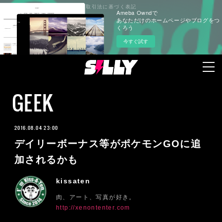
プライバシーポリシー
特定商取引法に基づく表記
Ameba Owndで
あなただけのホームページやブログをつ
くろう
今すぐ試す
GEEK
2016.08.04 23:00
デイリーボーナス等がポケモンGOに追
加されるかも
kissaten
肉、アート、写真が好き。
http://xenontenter.com