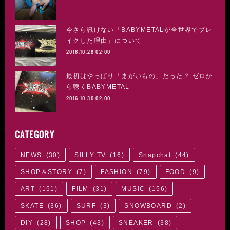
今さら訊けない「BABYMETALが全世界でブレ
イクした理由」について
2016.10.28 02:00
最初はやっぱり「まがいもの」だった？ ゼロか
ら聴くBABYMETAL
2016.10.30 02:00
CATEGORY
NEWS
(
30
)
SILLY TV
(
16
)
Snapchat
(
44
)
SHOP＆STORY
(
7
)
FASHION
(
79
)
FOOD
(
9
)
ART
(
151
)
FILM
(
31
)
MUSIC
(
156
)
SKATE
(
36
)
SURF
(
3
)
SNOWBOARD
(
2
)
DIY
(
28
)
SHOP
(
43
)
SNEAKER
(
38
)