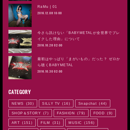
RaMu | 01
2016.12.08 10:00
今さら訊けない「BABYMETALが全世界でブレ
イクした理由」について
2016.10.28 02:00
最初はやっぱり「まがいもの」だった？ ゼロか
ら聴くBABYMETAL
2016.10.30 02:00
CATEGORY
NEWS
(
30
)
SILLY TV
(
16
)
Snapchat
(
44
)
SHOP＆STORY
(
7
)
FASHION
(
79
)
FOOD
(
9
)
ART
(
151
)
FILM
(
31
)
MUSIC
(
156
)