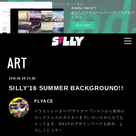
プライバシーポリシー
特定商取引法に基づく表記
Ameba Owndで
あなただけのホームページやブログをつ
くろう
今すぐ試す
ART
2016.08.08 23:00
SILLY'16 SUMMER BACKGROUND!!
FLYACE
イラストレーター/デザイナー Tシャツから海外の
ロックフェスのポスターまでいろいろやらせても
らってます。SILLYのデザインワークも担当。よ
ろしくどうぞ！