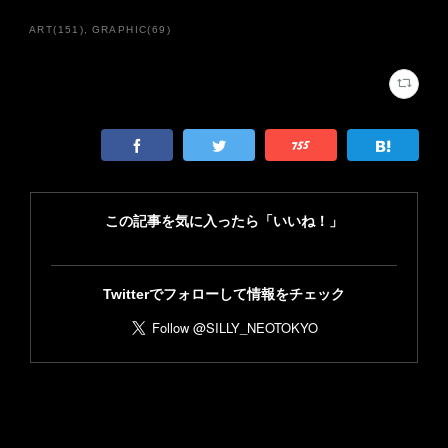
ART
(
151
)
GRAPHIC
(
69
)