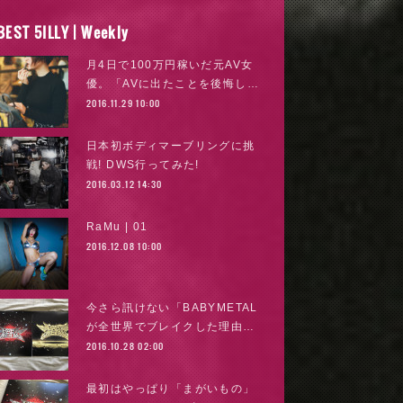
BEST 5ILLY | Weekly
月4日で100万円稼いだ元AV女
優。「AVに出たことを後悔し…
2016.11.29 10:00
日本初ボディマーブリングに挑
戦! DWS行ってみた!
2016.03.12 14:30
RaMu | 01
2016.12.08 10:00
今さら訊けない「BABYMETAL
が全世界でブレイクした理由…
2016.10.28 02:00
最初はやっぱり「まがいもの」