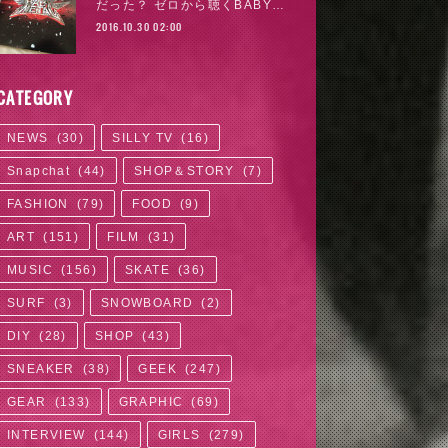
だった？ ゼロから聴くBABY…
2016.10.30 02:00
CATEGORY
NEWS
(
30
)
SILLY TV
(
16
)
Snapchat
(
44
)
SHOP＆STORY
(
7
)
FASHION
(
79
)
FOOD
(
9
)
ART
(
151
)
FILM
(
31
)
MUSIC
(
156
)
SKATE
(
36
)
SURF
(
3
)
SNOWBOARD
(
2
)
DIY
(
28
)
SHOP
(
43
)
SNEAKER
(
38
)
GEEK
(
247
)
GEAR
(
133
)
GRAPHIC
(
69
)
INTERVIEW
(
144
)
GIRLS
(
279
)