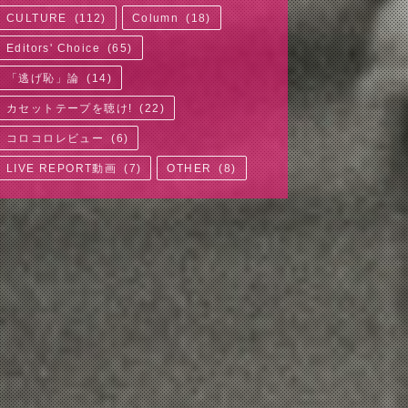
CULTURE
(
112
)
Column
(
18
)
Editors' Choice
(
65
)
「逃げ恥」論
(
14
)
カセットテープを聴け!
(
22
)
コロコロレビュー
(
6
)
LIVE REPORT動画
(
7
)
OTHER
(
8
)