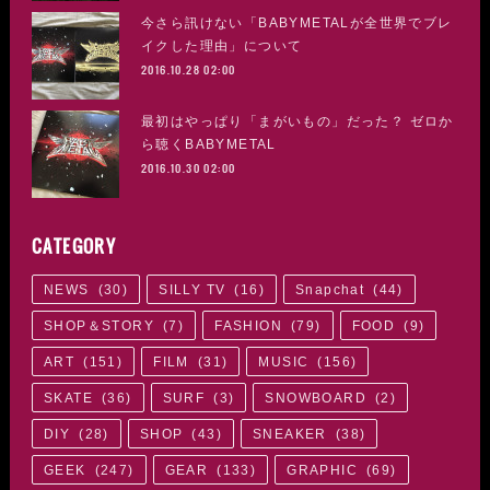
今さら訊けない「BABYMETALが全世界でブレ
イクした理由」について
2016.10.28 02:00
最初はやっぱり「まがいもの」だった？ ゼロか
ら聴くBABYMETAL
2016.10.30 02:00
CATEGORY
NEWS
(
30
)
SILLY TV
(
16
)
Snapchat
(
44
)
SHOP＆STORY
(
7
)
FASHION
(
79
)
FOOD
(
9
)
ART
(
151
)
FILM
(
31
)
MUSIC
(
156
)
SKATE
(
36
)
SURF
(
3
)
SNOWBOARD
(
2
)
DIY
(
28
)
SHOP
(
43
)
SNEAKER
(
38
)
GEEK
(
247
)
GEAR
(
133
)
GRAPHIC
(
69
)