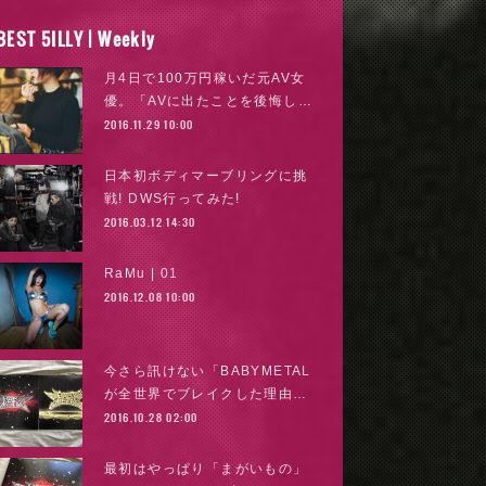
BEST 5ILLY | Weekly
月4日で100万円稼いだ元AV女
優。「AVに出たことを後悔し…
2016.11.29 10:00
日本初ボディマーブリングに挑
戦! DWS行ってみた!
2016.03.12 14:30
RaMu | 01
2016.12.08 10:00
今さら訊けない「BABYMETAL
が全世界でブレイクした理由…
2016.10.28 02:00
最初はやっぱり「まがいもの」