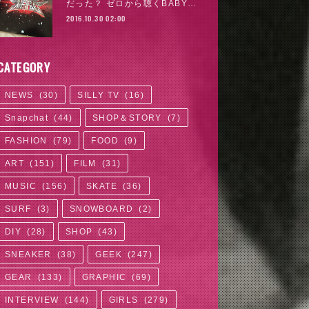
だった？ ゼロから聴くBABY…
2016.10.30 02:00
CATEGORY
NEWS
(
30
)
SILLY TV
(
16
)
Snapchat
(
44
)
SHOP＆STORY
(
7
)
FASHION
(
79
)
FOOD
(
9
)
ART
(
151
)
FILM
(
31
)
MUSIC
(
156
)
SKATE
(
36
)
SURF
(
3
)
SNOWBOARD
(
2
)
DIY
(
28
)
SHOP
(
43
)
SNEAKER
(
38
)
GEEK
(
247
)
GEAR
(
133
)
GRAPHIC
(
69
)
INTERVIEW
(
144
)
GIRLS
(
279
)