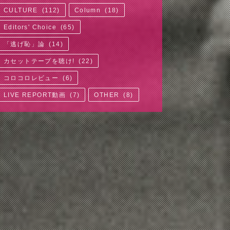
CULTURE
(
112
)
Column
(
18
)
Editors' Choice
(
65
)
「逃げ恥」論
(
14
)
カセットテープを聴け!
(
22
)
コロコロレビュー
(
6
)
LIVE REPORT動画
(
7
)
OTHER
(
8
)