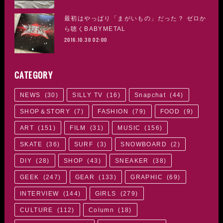
最初はやっぱり「まがいもの」だった？ ゼロか
ら聴くBABYMETAL
2016.10.30 02:00
CATEGORY
NEWS
(
30
)
SILLY TV
(
16
)
Snapchat
(
44
)
SHOP＆STORY
(
7
)
FASHION
(
79
)
FOOD
(
9
)
ART
(
151
)
FILM
(
31
)
MUSIC
(
156
)
SKATE
(
36
)
SURF
(
3
)
SNOWBOARD
(
2
)
DIY
(
28
)
SHOP
(
43
)
SNEAKER
(
38
)
GEEK
(
247
)
GEAR
(
133
)
GRAPHIC
(
69
)
INTERVIEW
(
144
)
GIRLS
(
279
)
CULTURE
(
112
)
Column
(
18
)